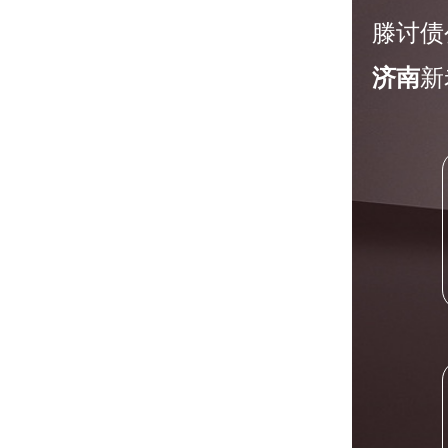
滕讨债
济南
新