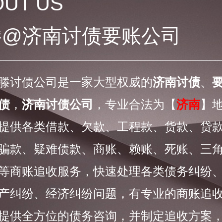
OUT US
滕@济南讨债要账公司
滕讨债公司是一家大型权威的
济南讨债
、
债
，
济南讨债公司
，专业合法为【
济南
】
提供各类借款、欠款、工程款、货款、贷
骗款、疑难债款、商账、赖账、死账、三
等商账追收服务，快速处理各类债务纠纷
产纠纷、经济纠纷问题，有专业的商账追
提供全方位的债务咨询，并制定追收方案