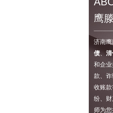
AB
鹰
济南鹰
债
、
清
和企业
款、诈
收账款
纷、财
师为您