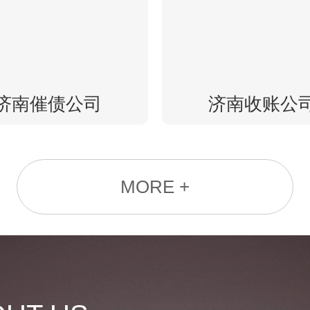
济南催债公司
济南收账公
MORE +