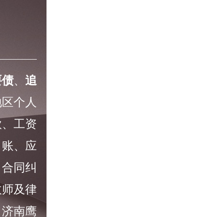
要债
、
追
地区个人
款、工资
角账、应
、合同纠
收师及律
，济南鹰